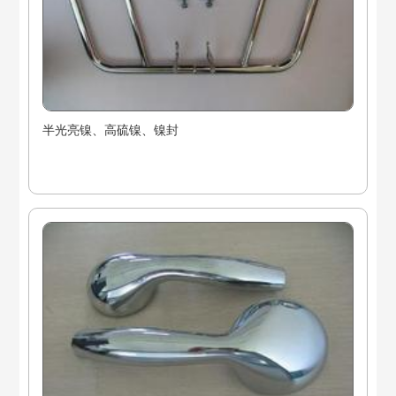
半光亮镍、高硫镍、镍封