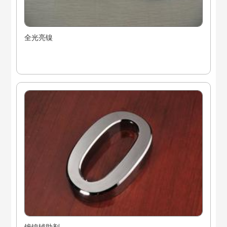
全光亮镍
镀镍辅助剂