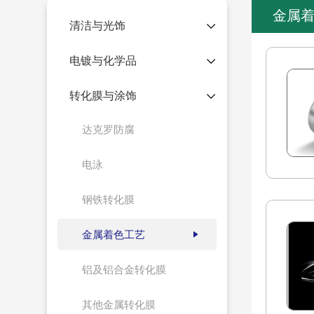
金属
清洁与光饰
电镀与化学品
转化膜与涂饰
达克罗防腐
电泳
铝及铝合金转化膜
金属高温黑
钢铁转化膜
的喷涂前处理
1、用于铝材的三价铬钝化，在喷淋
高温碱性黑化
镀锌材、电镀锌材
和手工擦拭应用中即时可用的溶液。
强，有极好的
、形成一层纳米级
2、裸膜防蚀性能优于六价铬钝化工
金属着色工艺
物强化的均一的转
艺，同时也可用于喷漆、粉末喷涂及
涂层结合力和耐蚀
上胶处理的前处理。 3、形成彩虹
铝及铝合金转化膜
抑制能力。 4.
色、微蓝至棕色的可见膜层。
电导率进行自动补
其他金属转化膜
锌、镍、锰及挥发