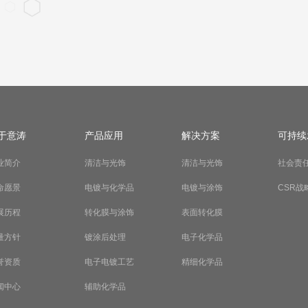
于意涛
产品应用
解决方案
可持续
业简介
清洁与光饰
清洁与光饰
社会责
命愿景
电镀与化学品
电镀与涂饰
CSR战
展历程
转化膜与涂饰
表面转化膜
量方针
镀涂后处理
电子化学品
誉资质
电子电镀工艺
精细化学品
闻中心
辅助化学品