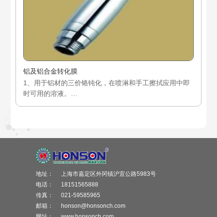
铝及铝合金转化膜
1、用于铝材的三价铬钝化，在喷淋和手工擦拭应用中即
时可用的溶液。
2、裸膜防蚀性能优于六价铬钝化工艺，同时也可用于喷
漆、粉末喷涂及上胶处理的前处理。
3、形成彩虹色、微蓝至棕色的可见膜层。
地址：
上海市嘉定区外冈镇沪宜公路5983号
电话：
18151565888
传真：
021-59585965
邮箱：
honson@honsonch.com
网址：
www.honsonch.com